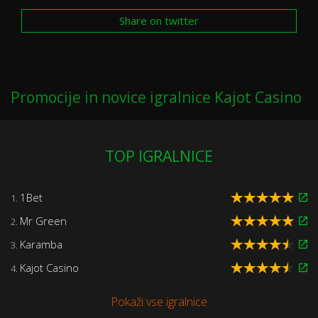
Share on twitter
Promocije in novice igralnice Kajot Casino
TOP IGRALNICE
1Bet
1.
Mr Green
2.
Karamba
3.
Kajot Casino
4.
Pokaži vse igralnice