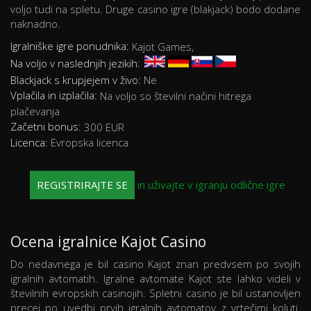
voljo tudi na spletu. Druge casino igre (blakjack) bodo dodane
naknadno.
Igralniške igre ponudnika:
Kajot Games,
Na voljo v naslednjih jezikih:
Blackjack s krupjejem v živo:
Ne
Vplačila in izplačila:
Na voljo so številni načini hitrega
plačevanja
Začetni bonus:
300 EUR
Licenca:
Evropska licenca
REGISTRIRAJTE SE
in uživajte v igranju odlične igre
Ocena igralnice Kajot Casino
Do nedavnega je bil casino Kajot znan predvsem po svojih
igralnih avtomatih. Igralne avtomate Kajot ste lahko videli v
številnih evropskih casinojih. Spletni casino je bil ustanovljen
precej po uvedbi prvih igralnih avtomatov z vrtečimi koluti.