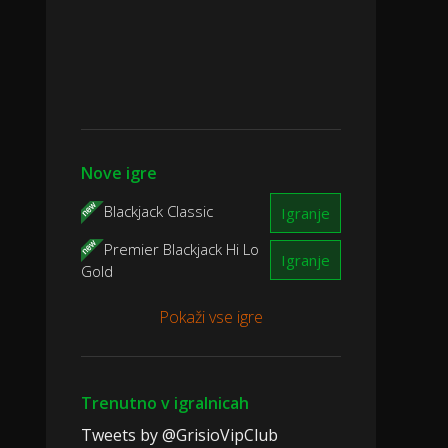
Nove igre
Blackjack Classic
Igranje
Premier Blackjack Hi Lo
Igranje
Gold
Pokaži vse igre
Trenutno v igralnicah
Tweets by @GrisioVipClub