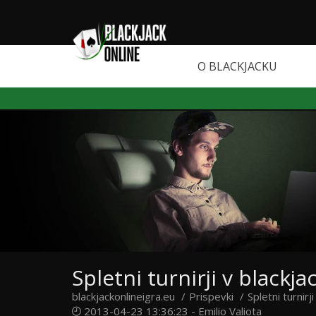
O BLACKJACKU
Spletni turnirji v blackja
blackjackonlineigra.eu
Prispevki
Spletni turnirj
2013-04-23 13:36:23 -
Emilio Valiota