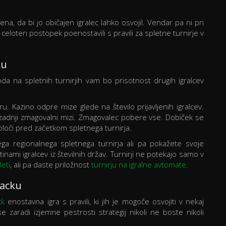
na, da bi jo običajen igralec lahko osvojil. Vendar pa ni pri
eloten postopek poenostavili s pravili za spletne turnirje v
ku
. Toda na spletnih turnirjih vam bo prisotnost drugih igralcev
ru. Kazino odpre mize glede na število prijavljenih igralcev.
a zadnji zmagovalni mizi. Zmagovalec pobere vse. Dobiček se
oloči pred začetkom spletnega turnirja.
a regionalnega spletnega turnirja ali pa pokažete svoje
nami igralcev iz številnih držav. Turnirji ne potekajo samo v
leti
, ali pa daste priložnost
turnirju na igralne avtomate
.
jacku
ck
enostavna igra s pravili, ki jih je mogoče osvojiti v nekaj
 zaradi izjemne pestrosti strategij nikoli ne boste nikoli